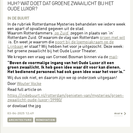
HUH? WAT DOET DAT GROENE ZWAAILICHT BIJ HET
OUDE LUXOR?
IN DE BUURT
In de rubriek Rotterdamse Mysteries behandelen we iedere week
een apart of opvallend gegeven uit de stad.
Waarom Rotterdammers
‘op Zuid’
zeggen in plaats van ‘in’
Rotterdam Zuid. Of waarom de vlag van Rotterdam
groen met wit
is. En weet je waarom die
poort bij de loempiakraam op de
Lijnbaan
er staat? Wij hebben het voor je uitgezocht. Deze week:
het groene zwaailicht bij het Oude Luxor Theater.
We kregen een vraag van Corneel Bosman binnen via de
mail
:
“Boven de voormalige ingang van het Oude Luxor zit een
groen zwaailicht. Ik heb geen idee waar dit voor kan dienen.
Het bedienend personeel had ook geen idee waar het voor is.”
Wij dus ook niet, en daarom zijn we op onderzoek uitgegaan!
Door
Wouter Vocke
Read full article on
https://indebuurt.nl/rotterdam/genieten-van/mysteries/groen-
zwaailicht-oude-luxor~59980/
or dowload the jpg
03-04-2025 12:49
more
ARCHITECTURE
RENOVATION